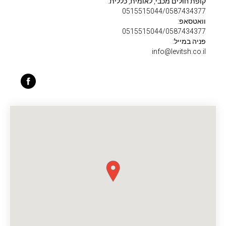
קופת חולים מכבי, לאומית, כללית:
0515515044/0587434377
וואטסאפ:
0515515044/0587434377
פניה במייל:
info@levitsh.co.il