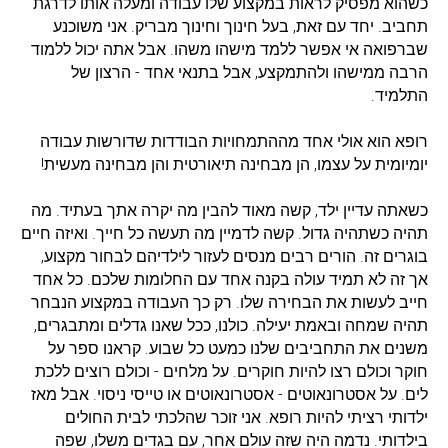
כשהוא מפסיק לראות במקצוע שלו עבודה ומעלה אותו לדרגת
תחביב. יחד עם זאת, בעל חינוך וחינוך מבריק. אני משוכנע
שברפואה אי אפשר ללמד מישהו משהו. אבל אתה יכול ללמוד
הרבה ממישהו ולהתמקצע, אבל בתנאי אחד - הרצון של
התלמיד.
רופא הוא אולי אחד מההתמחויות הבודדות שדורשות עבודה
יומיומית על עצמו, הן מבחינה תיאורטית והן מבחינה מעשית!
כשאתה עדיין ילד, קשה מאוד להבין מה יקרה אתך בעתיד. מה
תהיה כשתהיה גדול. קשה לדמיין מה תעשה כל חייך. ואיזה חיים
בוגרים זה. הורים רבים מנסים לעזור לילדיהם לבחור מקצוע,
אך זה לא תמיד עולה בקנה אחד עם החלומות שלכם. כל אחד
חייב לעשות את הבחירה שלו. רק כך העבודה במקצוע הנבחר
תהיה שמחה ובאמת יעילה. כולנו, ככל שאנו גדלים ומתבגרים,
משנים את התחביבים שלנו כמעט כל שבוע. קראנו ספר על
חוקר וכולם רצו להיות חוקרים. על מלחים - וכולם רוצים ללכת
לים. על אסטרונאוטים - אסטרונאוטים או טייסי ניסוי. אבל מאז
ילדותי רציתי להיות רופא. אני זוכר שהלכתי לבית החולים
בילדותי. נדמה היה שזה עולם אחר, עם בגדים משלו, שפה