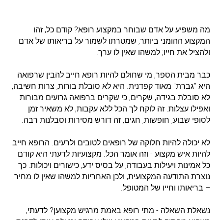
מה משפיע על אדם שבוחר במקצוע רופא? קודם כל, זהו
המקצוע ההומני ביותר, שמטרתו לשמור על בריאותו של אדם
ולהציל את חייו; למשהו שאין לו ערך.
כבר מבית הספר, מי שחולם להיות רופא חייב להבין שרפואה
היא "גברת" מאוד קפדנית. היא לא סובלת בורות, צרות חשיבה,
לא סובלת בגידה, שקרים, כי שקרים ברפואה גרועים מבורות
ואפילו עצלות. זה לוקח לך הכל ללא עקבות, לא משאיר זמן
לסופי שבוע, חופשות, חגים, זה דורש מסירות וסבלנות רבה.
לא יכולה להיות חלוקה של רופאים לטובים ולרעים. הרופא חייב
להיות איש מקצוע - וזה אומר הכל. מקצועיות לדעתי היא קודם
כל אמינות ויעילות בעבודה, על בסיס ידע, כישורים ויכולות. כך
נוצרת התודעה המקצועית, ולכן האחריות למשהו שאין לו מחיר
– בריאותו וחייו של המטופל.
נשאלת השאלה - מתי רופא באמת מרגיש מקצוען? לדעתי,