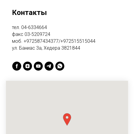
Контакты
тел. 04-6334664
факс 03-5209724
моб. +972587434377/+972515515044
ул. Баниас 3а, Хедера 3821844
КТЫ