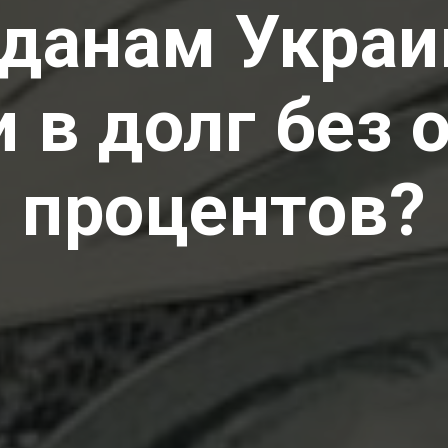
жданам Украи
и в долг без 
процентов?