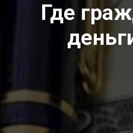
Где гра
деньг