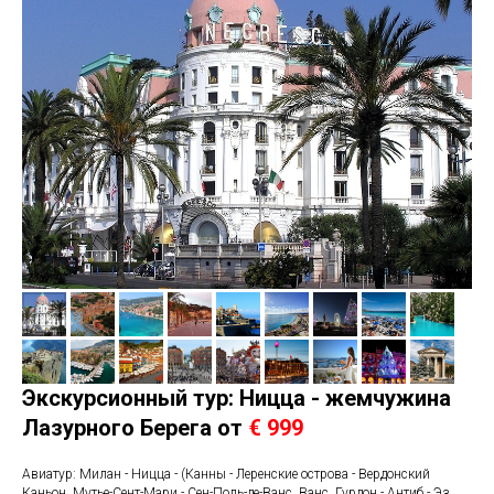
А
Экскурсионный тур: Ницца - жемчужина
Лазурного Берега от
€ 999
Авиатур: Милан - Ницца - (Канны - Леренские острова - Вердонский
Каньон, Мутье-Сент-Мари - Сен-Поль-де-Ванс, Ванс, Гурдон - Антиб - Эз