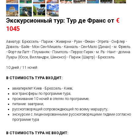
Л
Экскурсионный тур: Тур де Франс от
€
1045
Авиатур: Брюссель - Париж - Живерни - Руан - Фекан - Этрета - Онфлер -
Довиль - Байе - Мон Сен-Мишель - Канкаль - Сен-Мало (Динан) - м. Фреель
- Форт-ла-Латт - Плуманяк - Пэмполь - Перрос-Гирек - м. Ра - Нант - долина
Луары (Юссе, Вилландри, Шенонсо) - Париж (Шартр) - Брюссель.
10 дней / 11 ночей
В СТОИМОСТЬ ТУРА ВХОДИТ:
авиаперелет Киев - Брюссель - Киев;
все трансферы по программе тура;
проживание 10 ночей в отелях по программе;
питание: завтраки;
русскоговорящий сопровождающий по всему маршруту;
экскурсии с лицензированными русскоговорящими гидами согласно
программе тура
В СТОИМОСТЬ ТУРА НЕ ВХОДИТ: