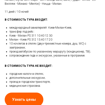
Вилляж - Монако - Ментон) - Ницца - Милан.
11 дней / 10 ночей
В СТОИМОСТЬ ТУРА ВХОДИТ:
международный авиаперелёт: Киев-Милан-Киев;
трансфер под рейс :
Киев - Милан PS 311 10:40 12:30
Милан - Киев PS 312 13:40 17:20
10 ночлегов в отелях (двух-трехместные номера, душ, WC) с
завтраками;
проезд автобусом по указанному маршруту (кондиционер, ТВ);
сопровождение гида и экскурсии, указанные в программе.
В СТОИМОСТЬ ТУРА НЕ ВХОДИТ:
городские налоги в отелях;
дополнительные экскурсии;
проезд в городском транспорте;
медицинская страховка.
Узнать цены