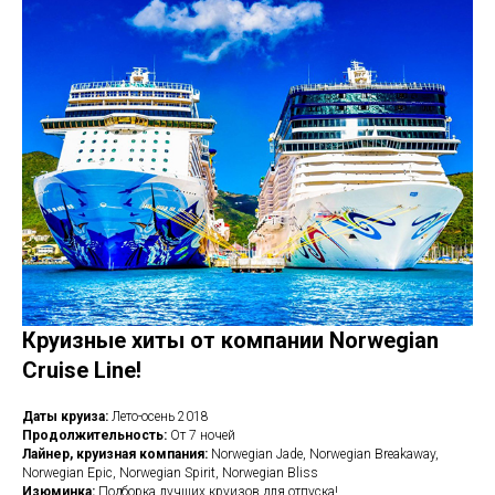
ОН
Круизные хиты от компании Norwegian
Cruise Line!
Даты круиза:
Лето-осень 2018
Продолжительность:
От 7 ночей
Лайнер, круизная компания:
Norwegian Jade, Norwegian Breakaway,
Norwegian Epic, Norwegian Spirit, Norwegian Bliss
Изюминка:
Подборка лучших круизов для отпуска!